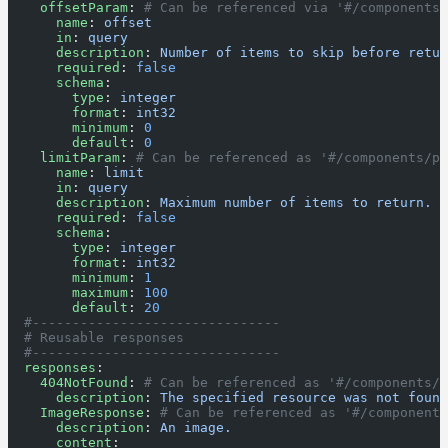
    offsetParam
: 
# Can be referenced via '#/components/
      name
: 
offset
      in
: 
query
      description
: 
Number of items to skip before retur
      required
: 
false
      schema
:
        type
: 
integer
        format
: 
int32
        minimum
: 
0
        default
: 
0
    limitParam
: 
# Can be referenced as '#/components/pa
      name
: 
limit
      in
: 
query
      description
: 
Maximum number of items to return.
      required
: 
false
      schema
:
        type
: 
integer
        format
: 
int32
        minimum
: 
1
        maximum
: 
100
        default
: 
20
  #-------------------------------
  # Reusable responses
  #-------------------------------
  responses
:
    404NotFound
: 
# Can be referenced as '#/components/r
      description
: 
The specified resource was not found
    ImageResponse
: 
# Can be referenced as '#/components
      description
: 
An image.
      content
: