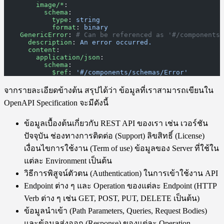
        image/*
:
          schema
:
            type
: 
string
            format
: 
binary
    GenericError
: 
# Can be referenced as '#/components/
      description
: 
An error occurred.
      content
:
        application/json
:
          schema
:
            $ref
: 
'#/components/schemas/Error'
จากรายละเอียดข้างต้น สรุปได้ว่า ข้อมูลที่เราสามารถเขียนใน
OpenAPI Specification จะมีดังนี้
ข้อมูลเบื้องต้นเกี่ยวกับ REST API ของเรา เช่น เวอร์ชัน
ปัจจุบัน ช่องทางการติดต่อ (Support) ลิขสิทธิ์ (License)
เงื่อนไขการใช้งาน (Term of use) ข้อมูลของ Server ที่ใช้ใน
แต่ละ Environment เป็นต้น
วิธีการพิสูจน์ตัวตน (Authentication) ในการเข้าใช้งาน API
Endpoint ต่าง ๆ และ Operation ของแต่ละ Endpoint (HTTP
Verb ต่าง ๆ เช่น GET, POST, PUT, DELETE เป็นต้น)
ข้อมูลนำเข้า (Path Parameters, Queries, Request Bodies)
และข้อมูลส่งออก (Response) ของแต่ละ Operation