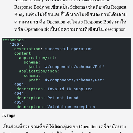
Response Body จะเขียนเป็น Schema เช่นเดียวกับ Request
Body แต่จะไม่เขียนเลยก็ได้ หากไม่เขียนจะอ่านได้หลาย
ความหมาย คือ Operation จะไม่ส่ง Response Body มาให้
หรือ Operation ส่งเป็นข้อความตามที่เขียนใน description
responses
:
   '200'
:
     description
: 
successful operation
     content
:
       application/xml
:
         schema
:
           $ref
: 
'#/components/schemas/Pet'
       application/json
:
         schema
:
           $ref
: 
'#/components/schemas/Pet'
    '400'
:
      description
: 
Invalid ID supplied
    '404'
:
      description
: 
Pet not found
    '405'
:
      description
: 
Validation exception
5. tags
เป็นส่วนที่รวบรวมชื่อที่ใช้จัดกลุ่มของ Operation เครื่องมือบาง