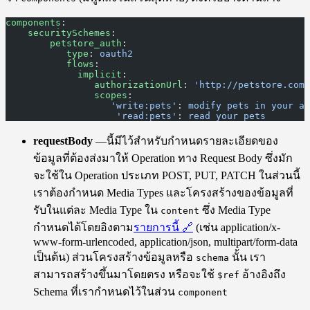
components
:
    securitySchemes
:
        petstore_auth
:
           type
: 
oauth2
           flows
:
             implicit
:
                authorizationUrl
: 
'http://petstore.com/
                scopes
:
                   'write:pets'
: 
modify pets in your ac
                    'read:pets'
: 
read your pets
requestBody
—นี้มีไว้สำหรับกำหนดรายละเอียดของ
ข้อมูลที่ต้องส่งมาให้ Operation ทาง Request Body ซึ่งมัก
จะใช้ใน Operation ประเภท POST, PUT, PATCH ในส่วนนี้
เราต้องกำหนด Media Types และโครงสร้างของข้อมูลที่
รับในแต่ละ Media Type ใน
ซึ่ง Media Type
content
กำหนดได้โดยอิงตาม
รายการนี้
🔗
(เช่น application/x-
www-form-urlencoded, application/json, multipart/form-data
เป็นต้น) ส่วนโครงสร้างข้อมูลหรือ
นั้น เรา
schema
สามารถสร้างขึ้นมาโดยตรง หรือจะใช้
อ้างอิงถึง
$ref
Schema ที่เรากำหนดไว้ในส่วน
component