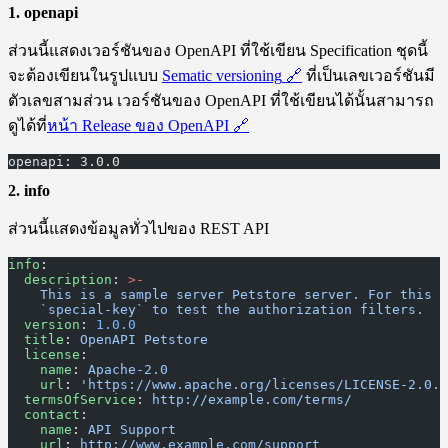
1. openapi
ส่วนนี้แสดงเวอร์ชันของ OpenAPI ที่ใช้เขียน Specification ชุดนี้
จะต้องเขียนในรูปแบบ
Sematic versioning
🔗
ที่เป็นเลขเวอร์ชันมี
ตัวเลขสามส่วน เวอร์ชันของ OpenAPI ที่ใช้เขียนได้นั้นสามารถ
ดูได้ที่
หน้า Release ของ OpenAPI
🔗
openapi: 3.0.0
2. info
ส่วนนี้แสดงข้อมูลทั่วไปของ REST API
info
:
  description
: 
>-
    This is a sample server Petstore server. For this s
    `special-key` to test the authorization filters.
  version
: 
1.0.0
  title
: 
OpenAPI Petstore
  license
:
    name
: 
Apache-2.0
    url
: 
'https://www.apache.org/licenses/LICENSE-2.0.h
  termsOfService
: 
http://example.com/terms/
  contact
:
    name
: 
API Support
    url
: 
http://www.example.com/support