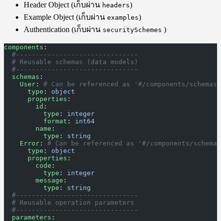
Header Object (เก็บผ่าน
)
headers
Example Object (เก็บผ่าน
)
examples
Authentication (เก็บผ่าน
)
securitySchemes
components
:
  #-------------------------------
  # Reusable schemas (data models)
  #-------------------------------
  schemas
:
    User
: 
# Can be referenced as '#/components/schemas/
      type
: 
object
      properties
:
        id
:
          type
: 
integer
          format
: 
int64
        name
:
          type
: 
string
    Error
: 
# Can be referenced as '#/components/schemas
      type
: 
object
      properties
:
        code
:
          type
: 
integer
        message
:
          type
: 
string
  #-------------------------------
  # Reusable operation parameters
  #-------------------------------
  parameters
: