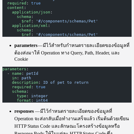
  required
: 
true
  content
:
    application/json
:
      schema
:
        $ref
: 
'#/components/schemas/Pet'
    application/xml
:
      schema
:
        $ref
: 
'#/components/schemas/Pet'
parameters
— มีไว้สำหรับกำหนดรายละเอียดของข้อมูลที่
ต้องส่งมาให้ Operation ทาง Query, Path, Header, และ
Cookie
parameters
:
  - 
name
: 
petId
    in
: 
path
    description
: 
ID of pet to return
    required
: 
true
    schema
:
      type
: 
integer
      format
: 
int64
responses
— มีไว้กำหนดรายละเอียดของข้อมูลที่
Operation จะส่งกลับเมื่อทำงานเสร็จแล้ว เริ่มต้นด้วยเขียน
HTTP Status Code และลักษณะโครงสร้างข้อมูลหรือ
Response Body ให้ในแต่ละ HTTP Status Code ซึ่ง