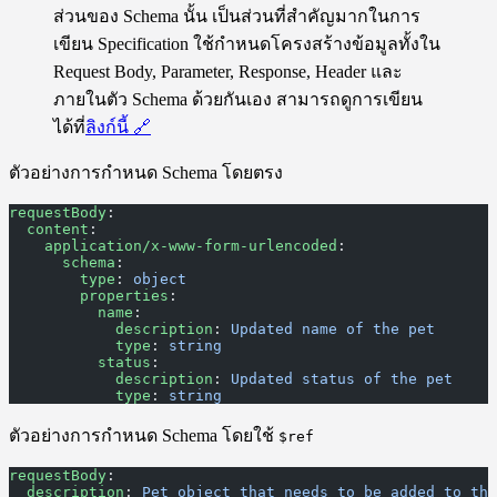
ส่วนของ Schema นั้น เป็นส่วนที่สำคัญมากในการ
เขียน Specification ใช้กำหนดโครงสร้างข้อมูลทั้งใน
Request Body, Parameter, Response, Header และ
ภายในตัว Schema ด้วยกันเอง สามารถดูการเขียน
ได้ที่
ลิงก์นี้
🔗
ตัวอย่างการกำหนด Schema โดยตรง
requestBody
:
  content
:
    application/x-www-form-urlencoded
:
      schema
:
        type
: 
object
        properties
:
          name
:
            description
: 
Updated name of the pet
            type
: 
string
          status
:
            description
: 
Updated status of the pet
            type
: 
string
ตัวอย่างการกำหนด Schema โดยใช้
$ref
requestBody
:
  description
: 
Pet object that needs to be added to the