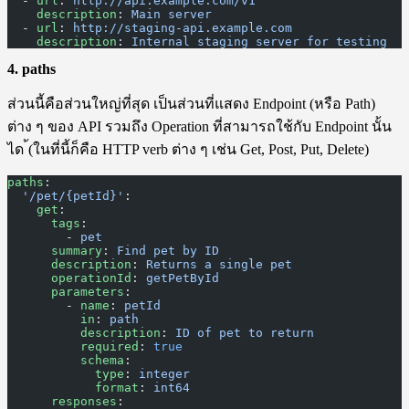
  - 
url
: 
http://api.example.com/v1
    description
: 
Main server
  - 
url
: 
http://staging-api.example.com
    description
: 
Internal staging server for testing
4. paths
ส่วนนี้คือส่วนใหญ่ที่สุด เป็นส่วนที่แสดง Endpoint (หรือ Path)
ต่าง ๆ ของ API รวมถึง Operation ที่สามารถใช้กับ Endpoint นั้น
ได ้(ในที่นี้ก็คือ HTTP verb ต่าง ๆ เช่น Get, Post, Put, Delete)
paths
:
  '/pet/{petId}'
:
    get
:
      tags
:
        - 
pet
      summary
: 
Find pet by ID
      description
: 
Returns a single pet
      operationId
: 
getPetById
      parameters
:
        - 
name
: 
petId
          in
: 
path
          description
: 
ID of pet to return
          required
: 
true
          schema
:
            type
: 
integer
            format
: 
int64
      responses
: