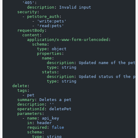
        '405'
:
          description
: 
Invalid input
      security
:
        - 
petstore_auth
:
            - 
'write:pets'
            - 
'read:pets'
      requestBody
:
        content
:
          application/x-www-form-urlencoded
:
            schema
:
              type
: 
object
              properties
:
                name
:
                  description
: 
Updated name of the pet
                  type
: 
string
                status
:
                  description
: 
Updated status of the pe
                  type
: 
string
    delete
:
      tags
:
        - 
pet
      summary
: 
Deletes a pet
      description
: 
''
      operationId
: 
deletePet
      parameters
:
        - 
name
: 
api_key
          in
: 
header
          required
: 
false
          schema
:
            type
: 
string