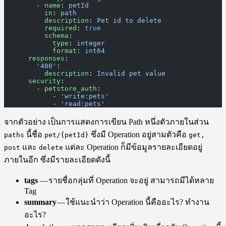
        - 
name
: 
petId
          in
: 
path
          description
: 
Pet id to delete
          required
: 
true
          schema
:
            type
: 
integer
            format
: 
int64
      responses
:
        '400'
:
          description
: 
Invalid pet value
      security
:
        - 
petstore_auth
:
            - 
'write:pets'
            - 
'read:pets'
จากตัวอย่าง เป็นการแสดงการเขียน Path หนึ่งตัวภายในส่วน
นี้ชื่อ
ซึ่งมี Operation อยู่สามตัวคือ
paths
pet/{petId}
get,
และ
แต่ละ Operation ก็มีข้อมูลรายละเอียดอยู่
post
delete
ภายในอีก ซึ่งมีรายละเอียดดังนี้
tags
— รายชื่อกลุ่มที่ Operation จะอยู่ สามารถมีได้หลาย
Tag
summary
— ใช้แนะนำว่า Operation นี้คืออะไร? ทำงาน
อะไร?