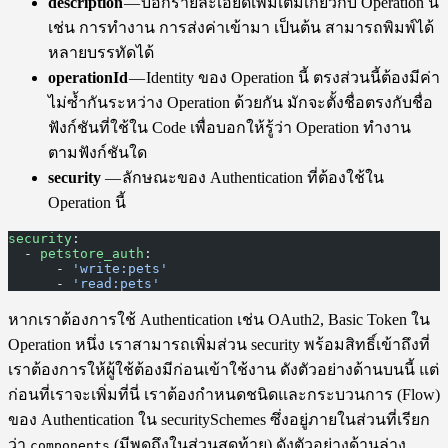
description
— บอกรายละเอียดเพิ่มเติมเกี่ยวกับ Operation นี้
เช่น การทำงาน การส่งค่าเข้ามา เป็นต้น สามารถพิมพ์ได้
หลายบรรทัดได้
operationId
— Identity ของ Operation นี้ ตรงส่วนนี้ต้องมีค่า
ไม่ซ้ำกันระหว่าง Operation ด้วยกัน มักจะตั้งชื่อตรงกับชื่อ
ฟังก์ชันที่ใช้ใน Code เพื่อบอกให้รู้ว่า Operation ทำงาน
ตามฟังก์ชันใด
security
— ลักษณะของ Authentication ที่ต้องใช้ใน
Operation นี้
security
:
  - 
petstore_auth
:
      - 
'write:pets'
      - 
'read:pets'
หากเราต้องการใช้ Authentication เช่น OAuth2, Basic Token ใน
Operation หนึ่ง เราสามารถเพิ่มส่วน security พร้อมสิทธิ์เข้าถึงที่
เราต้องการให้ผู้ใช้ต้องมีก่อนเข้าใช้งาน ดังตัวอย่างด้านบนนี้ แต่
ก่อนที่เราจะเพิ่มที่นี่ เราต้องกำหนดชนิดและกระบวนการ (Flow)
ของ Authentication ใน securitySchemes ซึ่งอยู่ภายในส่วนที่เรียก
ว่า
(มีพูดถึงในส่วนสุดท้าย) ดังตัวอย่างด้านล่าง
components